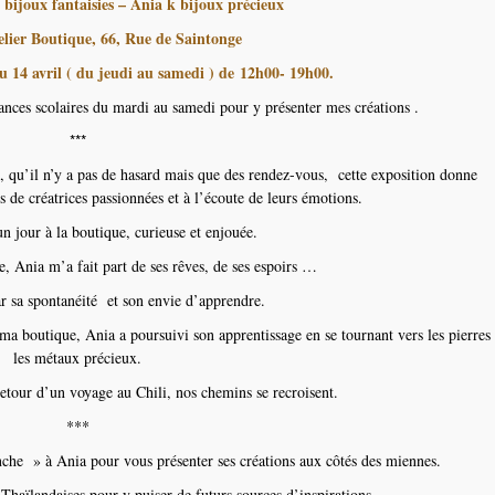
joux fantaisies – Ania k bijoux précieux
telier Boutique, 66, Rue de Saintonge
u 14 avril ( du jeudi au samedi ) de 12h00- 19h00.
ances scolaires du mardi au samedi pour y présenter mes créations .
***
tés, qu’il n’y a pas de hasard mais que des rendez-vous, cette exposition donne
 de créatrices passionnées et à l’écoute de leurs émotions.
un jour à la boutique, curieuse et enjouée.
, Ania m’a fait part de ses rêves, de ses espoirs …
par sa spontanéité et son envie d’apprendre.
a boutique, Ania a poursuivi son apprentissage en se tournant vers les pierres 
les métaux précieux.
etour d’un voyage au Chili, nos chemins se recroisent.
***
che » à Ania pour vous présenter ses créations aux côtés des miennes.
s Thaïlandaises pour y puiser de futurs sources d’inspirations.