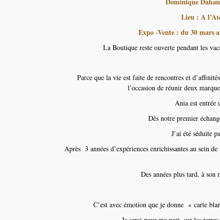
Dominique Dahan bi
Lieu : A l’A
Expo -Vente : du 30 mars a
La Boutique reste ouverte pendant les vac
Parce que la vie est faite de rencontres et d’affini
l’occasion de réunir deux marques
Ania est entrée 
Dès notre premier échange
J’ai été séduite 
Après 3 années d’expériences enrichissantes au sein de m
Des années plus tard, à son r
C’est avec émotion que je donne « carte blan
Je serai pour ma part, sur les terre